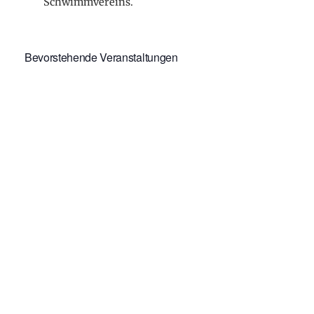
Schwimmvereins.
Bevorstehende Veranstaltungen
Oktober 31
–
November 1
OKT.
31
Thüringer Kurzbahnmeisterschaften
Kalender anzeigen
Info
, 
Schwimmen
Teilnahme an den Thüringer
Meisterschaften im Schwimmen
Am vergangenen Wochenende nahmen 10
Sportler des Schwimmverein 1906 Gotha
an den…